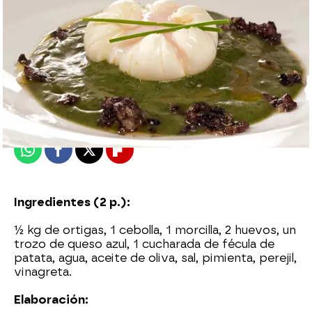
Nova
Madrid
Publicado:
28 de mayo de 2015, 10:43
Whatsapp
Facebook
X
Flipboard
Ingredientes (2 p.):
½ kg de ortigas, 1 cebolla, 1 morcilla, 2 huevos, un
trozo de queso azul, 1 cucharada de fécula de
patata, agua, aceite de oliva, sal, pimienta, perejil,
vinagreta.
Elaboración: