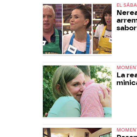
EL SÁBA
Nerea
arrem
sabor
MOMEN
La re
minic
MOMEN