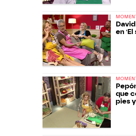
MOMEN
David
en 'El
MOMEN
Pepón
que c
pies 