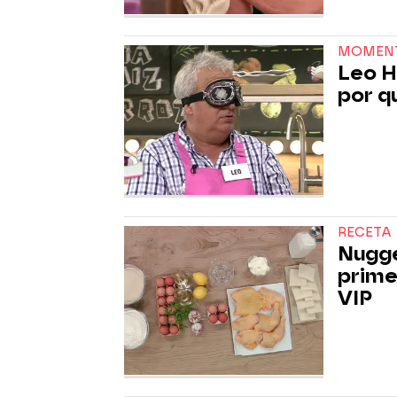
MOMEN
Leo H
por q
RECETA
Nugget
prime
VIP