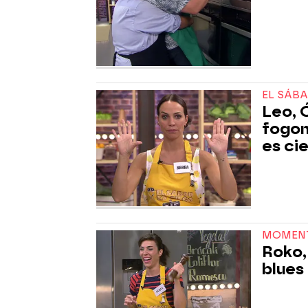
EL SÁB
Leo, 
fogon
es ci
MOMEN
Roko,
blues 