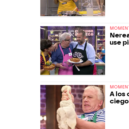
MOMEN
Nerea
use p
MOMEN
A los
ciego 