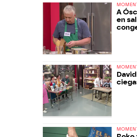
MOMEN
A Ósc
en sa
cong
MOMEN
David
ciegas
MOMEN
Roko 