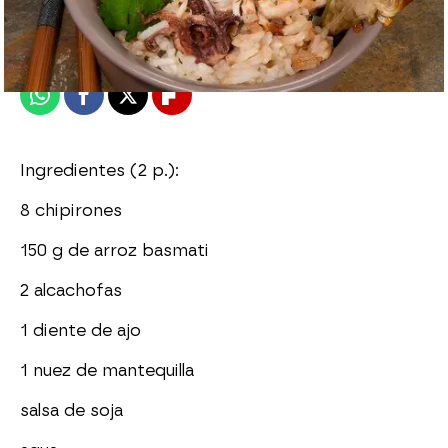
Madrid
Publicado:
09 de enero de 2015, 17:17
Whatsapp
Facebook
X
Flipboard
Ingredientes (2 p.):
8 chipirones
150 g de arroz basmati
2 alcachofas
1 diente de ajo
1 nuez de mantequilla
salsa de soja