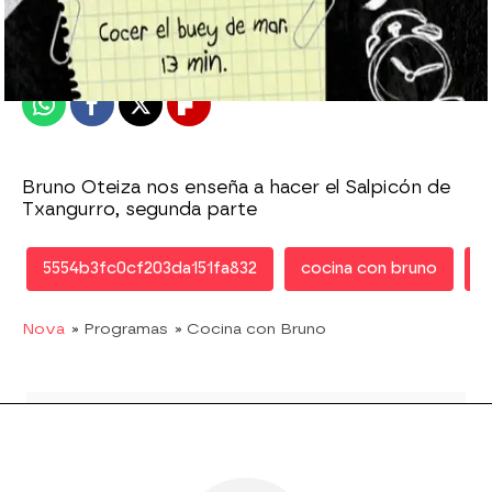
Publicado:
26 de septiembre de 2011, 13:40
Whatsapp
Facebook
X
Flipboard
Bruno Oteiza nos enseña a hacer el Salpicón de
Txangurro, segunda parte
5554b3fc0cf203da151fa832
cocina con bruno
B
Nova
» Programas
» Cocina con Bruno