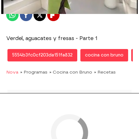
Publicado:
12 de marzo de 2013, 18:07
Whatsapp
Facebook
X
Flipboard
Verdel, aguacates y fresas - Parte 1
5554b3fc0cf203da151fa832
cocina con bruno
r
Nova
» Programas
» Cocina con Bruno
» Recetas