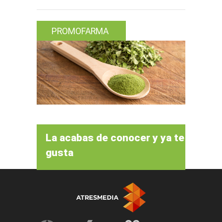
PROMOFARMA
La acabas de conocer y ya te
gusta