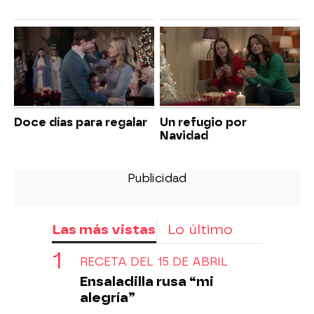
Doce días para regalar
Un refugio por
Navidad
Las más vistas
Lo último
RECETA DEL 15 DE ABRIL
Ensaladilla rusa “mi
alegría”