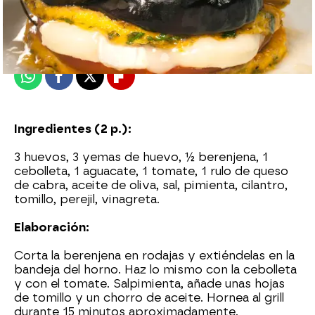
Nova
Madrid
Publicado:
07 de mayo de 2015, 11:51
Whatsapp
Facebook
X
Flipboard
Ingredientes (2 p.):
3 huevos, 3 yemas de huevo, ½ berenjena, 1
cebolleta, 1 aguacate, 1 tomate, 1 rulo de queso
de cabra, aceite de oliva, sal, pimienta, cilantro,
tomillo, perejil, vinagreta.
Elaboración:
Corta la berenjena en rodajas y extiéndelas en la
bandeja del horno. Haz lo mismo con la cebolleta
y con el tomate. Salpimienta, añade unas hojas
de tomillo y un chorro de aceite. Hornea al grill
durante 15 minutos aproximadamente.