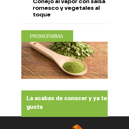
Conejo al vapor con salsa
romesco y vegetales al
toque
PROMOFARMA
La acabas de conocer y ya te
gusta