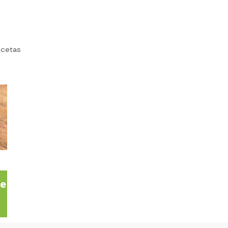
ecetas
te