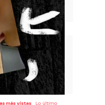
rd
as más vistas
Lo último