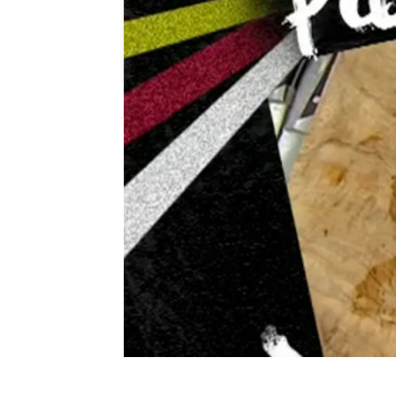
Nova
Publicado:
26 de octubre de 2010, 18:49
Recuerda paso a paso c
con sabor a mar
5554b3fc0cf203da151fa832
cocina 