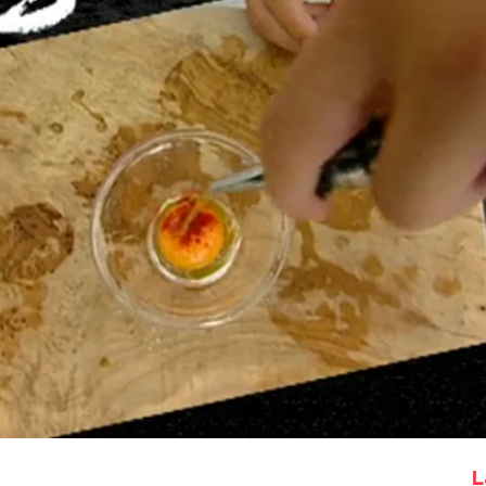
Whatsapp
Facebook
X
Flipboa
omo hacer la receta de Huevos rotos
con bruno
Bruno Oteiza
L