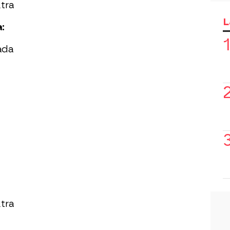
tra
L
:
ada
tra