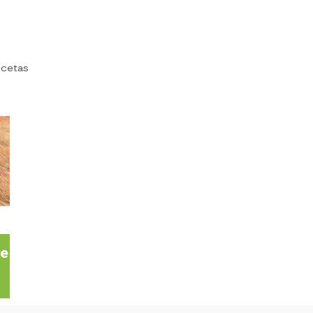
ecetas
te