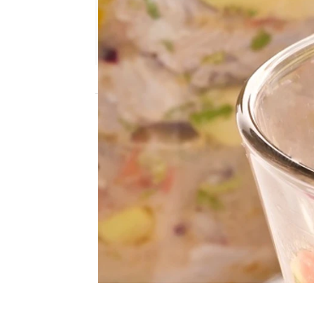
Nova
Publicado:
28 de septiembre de 2012, 15
Acompaña a Bruno Oteiz
hacer este Ceviche Ga
5554b3fc0cf203da151fa832
cocina 