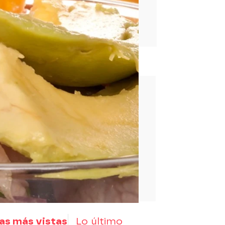
rd
as más vistas
Lo último