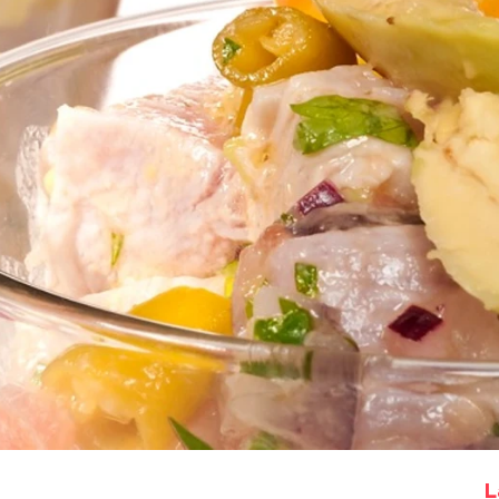
Whatsapp
Facebook
X
Flipboa
:25
a a comprar los ingredientes para
chupa
con bruno
recetas
Bruno Oteiza
L