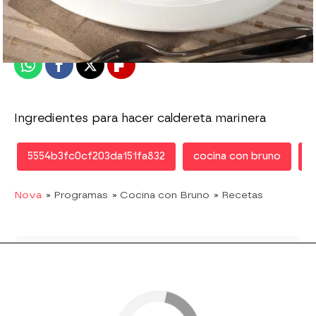
Publicado:
28 de mayo de 2013, 16:10
Whatsapp
Facebook
X
Flipboard
Ingredientes para hacer caldereta marinera
5554b3fc0cf203da151fa832
cocina con bruno
r
Nova
» Programas
» Cocina con Bruno
» Recetas