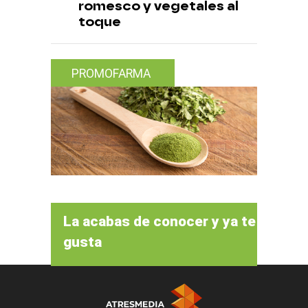
romesco y vegetales al
toque
PROMOFARMA
La acabas de conocer y ya te
gusta