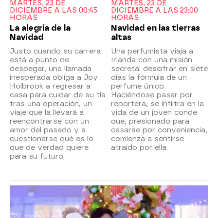
MARTES, 23 DE
MARTES, 23 DE
DICIEMBRE A LAS 00:45
DICIEMBRE A LAS 23:00
HORAS
HORAS
La alegría de la
Navidad en las tierras
Navidad
altas
Justo cuando su carrera
Una perfumista viaja a
está a punto de
Irlanda con una misión
despegar, una llamada
secreta: descifrar en siete
inesperada obliga a Joy
días la fórmula de un
Holbrook a regresar a
perfume único.
casa para cuidar de su tía
Haciéndose pasar por
tras una operación, un
reportera, se infiltra en la
viaje que la llevará a
vida de un joven conde
reencontrarse con un
que, presionado para
amor del pasado y a
casarse por conveniencia,
cuestionarse qué es lo
comienza a sentirse
que de verdad quiere
atraído por ella.
para su futuro.