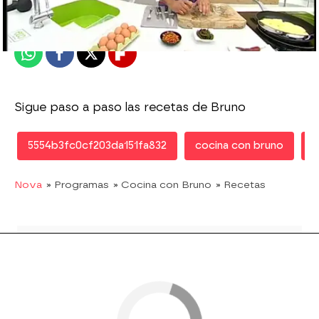
Publicado:
26 de octubre de 2010, 18:35
Whatsapp
Facebook
X
Flipboard
Sigue paso a paso las recetas de Bruno
5554b3fc0cf203da151fa832
cocina con bruno
B
Nova
» Programas
» Cocina con Bruno
» Recetas