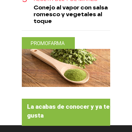
Conejo al vapor con salsa
romesco y vegetales al
toque
PROMOFARMA
La acabas de conocer y ya te
gusta