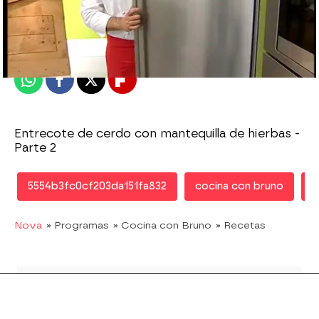
Nova
Publicado:
04 de abril de 2013, 15:25
Whatsapp
Facebook
X
Flipboard
Entrecote de cerdo con mantequilla de hierbas -
Parte 2
5554b3fc0cf203da151fa832
cocina con bruno
r
Nova
» Programas
» Cocina con Bruno
» Recetas