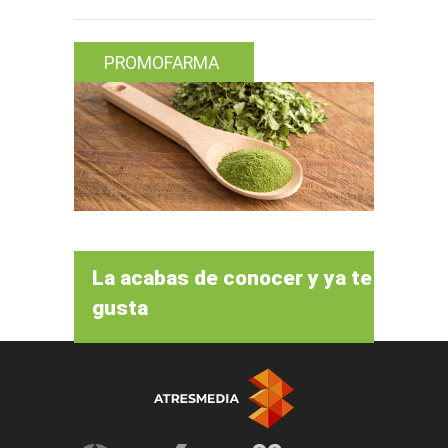
PROMOFARMA
La acabas de conocer y ya te
gusta