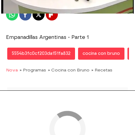
Publicado:
19 de febrero de 2013, 18:00
Whatsapp
Facebook
X
Flipboard
Empanadillas Argentinas - Parte 1
5554b3fc0cf203da151fa832
cocina con bruno
r
Nova
» Programas
» Cocina con Bruno
» Recetas