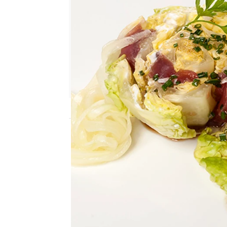
Nova
Madrid
Publicado:
28 de septiembre de 2015, 11
Ingredientes (2 p.):
3 cogollos, 1 lomo de a
para untar, 1/2 pepino, 
sal, pimienta, cebollino, 