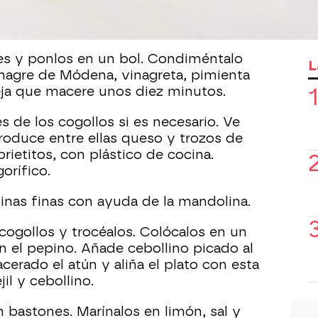
es y ponlos en un bol. Condiméntalo
L
vinagre de Módena, vinagreta, pimienta
eja que macere unos diez minutos.
es de los cogollos si es necesario. Ve
troduce entre ellas queso y trozos de
prietitos, con plástico de cocina.
gorífico.
minas finas con ayuda de la mandolina.
s cogollos y trocéalos. Colócalos en un
 el pepino. Añade cebollino picado al
cerado el atún y aliña el plato con esta
il y cebollino.
n bastones. Marínalos en limón, sal y