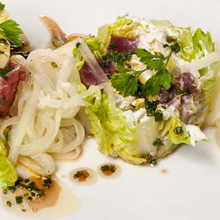
Whatsapp
Facebook
X
Flipboa
:44
tún fresco de 200 g, 100 g de queso
salsa de soja, miel, vinagre de Módena,
perejil, vinagreta.