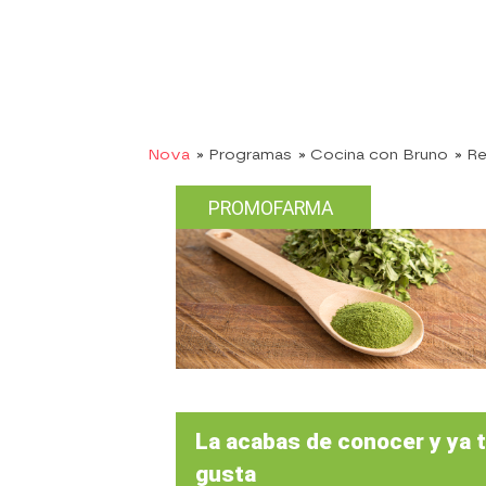
Nova
» Programas
» Cocina con Bruno
» R
PROMOFARMA
La acabas de conocer y ya 
gusta