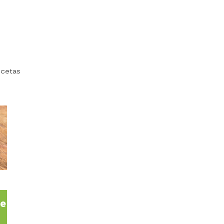
ecetas
te