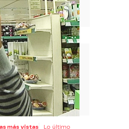
rd
as más vistas
Lo último