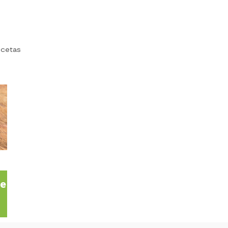
ecetas
te