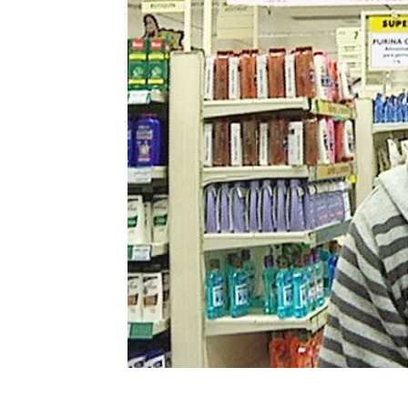
Nova
Publicado:
18 de octubre de 2010, 17:37
Bruno hace la compra p
langostinos
5554b3fc0cf203da151fa832
cocina 