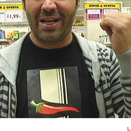
Whatsapp
Facebook
X
Flipboa
ara preparar Gazpacho de melón con
con bruno
Bruno Oteiza
L