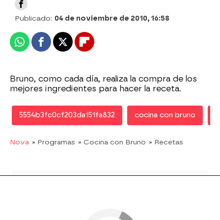
Publicado:
04 de noviembre de 2010, 16:58
Whatsapp
Facebook
X
Flipboard
Bruno, como cada día, realiza la compra de los
mejores ingredientes para hacer la receta.
5554b3fc0cf203da151fa832
cocina con bruno
B
Nova
» Programas
» Cocina con Bruno
» Recetas