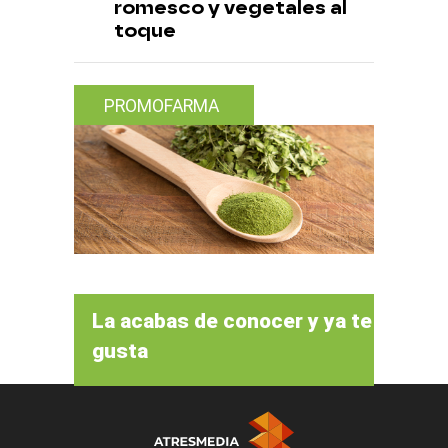
romesco y vegetales al
toque
PROMOFARMA
La acabas de conocer y ya te
gusta