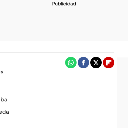
Whatsapp
Facebook
X
Flipboa
06
mba
tada