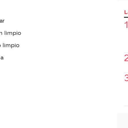
L
ar
n limpio
 limpio
ha