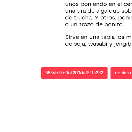
unos poniendo en el cen
una tira de alga que so
de trucha. Y otros, pon
o un trozo de bonito.
Sirve en una tabla los m
de soja, wasabi y jengib
5554b3fc0cf203da151fa832
cocina 