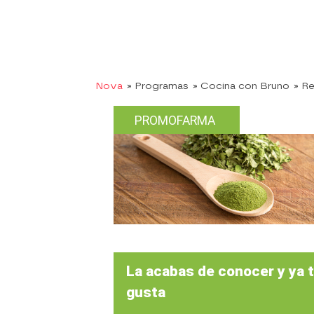
Nova
» Programas
» Cocina con Bruno
» R
PROMOFARMA
La acabas de conocer y ya 
gusta