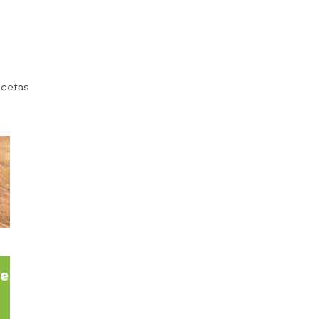
ecetas
te