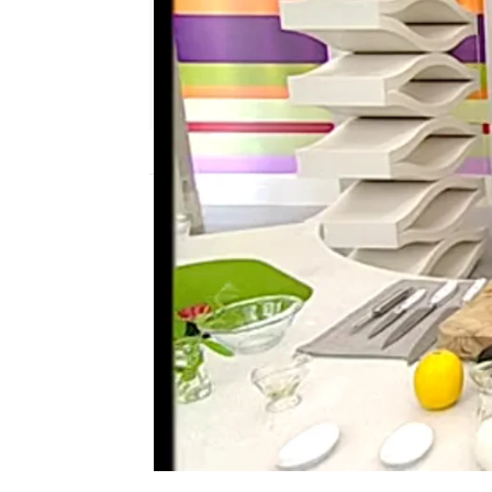
Nova
Publicado:
22 de octubre de 2012, 18:12
Para decorar, corta unas
un poco de azúcar. Pasa
5554b3fc0cf203da151fa832
cocina 