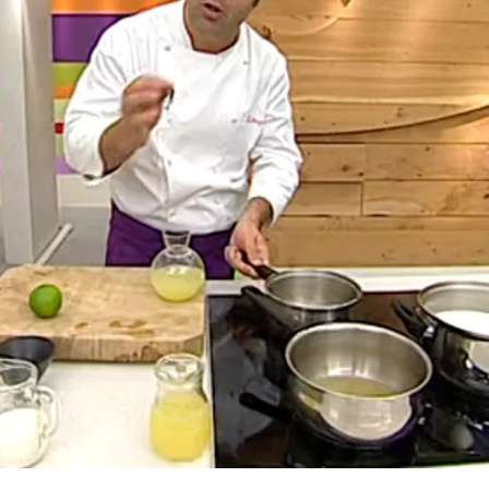
Whatsapp
Facebook
X
Flipboa
 rodajas de limón y lima y pásalas por
 las frambuesas también por el azúcar.
con bruno
recetas
Bruno Oteiza