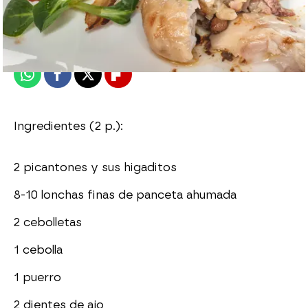
Nova
Madrid
Publicado:
25 de febrero de 2014, 13:13
Whatsapp
Facebook
X
Flipboard
Ingredientes (2 p.):
2 picantones y sus higaditos
8-10 lonchas finas de panceta ahumada
2 cebolletas
1 cebolla
1 puerro
2 dientes de ajo