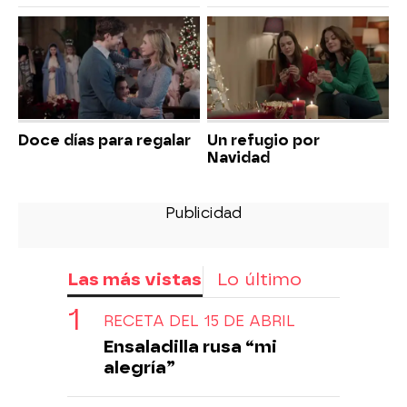
Doce días para regalar
Un refugio por
Navidad
Las más vistas
Lo último
RECETA DEL 15 DE ABRIL
Ensaladilla rusa “mi
alegría”