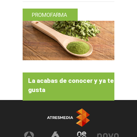
PROMOFARMA
La acabas de conocer y ya te
gusta