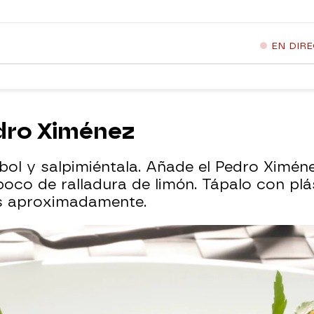
EN DIR
edro Ximénez
ol y salpimiéntala. Añade el Pedro Ximénez
poco de ralladura de limón. Tápalo con plá
s aproximadamente.