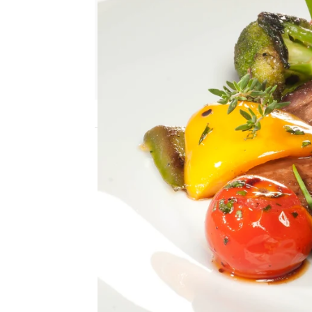
Nova
Madrid
Publicado:
01 de julio de 2015, 15:42
Ingredientes (2 p.):
1 presa de cerdo ibérica
pimiento verde, ½ pimie
limón, 60 ml de salsa d
1 cucharada de azúcar m
aceite de oliva, sal, pimi