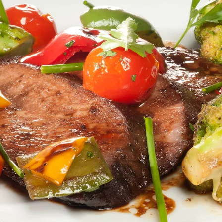
Whatsapp
Facebook
X
Flipboa
, 1 brócoli pequeño, ½ pimiento rojo, ½
nto amarillo, 6 tomates cherry, 1
e soja, 2 cucharadas de Pedro Ximénez,
oreno, 1 cucharada de miel, agua,
enta, romero, tomillo, cebollino, perejil,