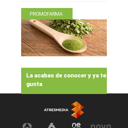
PROMOFARMA
La acabas de conocer y ya te
gusta