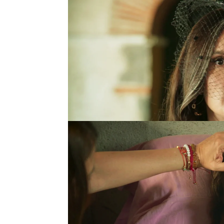
Victoria no pierde la e
así pasan seis meses en
sin Alejandro a su lado
la que no para de habla
Pero hay alguien que sí
¡Crisanta! Su madre lo e
recuperándose, en una c
nadie puede hacerle da
Alito sigue compinchad
hija de Victoria ya ha 
que por fin llega
el mom
es ¡secuestrar a la bebé
Envía a una persona que
del hospital para raptar a