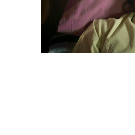
Diana y Valente informan
no reacciona nada bien: