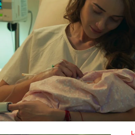
Whatsapp
Facebook
X
Flipboa
la de Déborah se disparase sin querer
e cayó al río,
su cuerpo no ha sido
 funeral en su honor a la que llega
 enfrentarse a todos. Ella defiende que
r con Valente o su familia es lo que ha
L