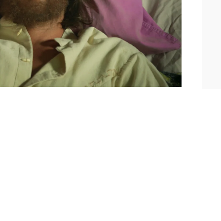
 de la terrible noticia a Victoria que
¡su hija ha desaparecido!