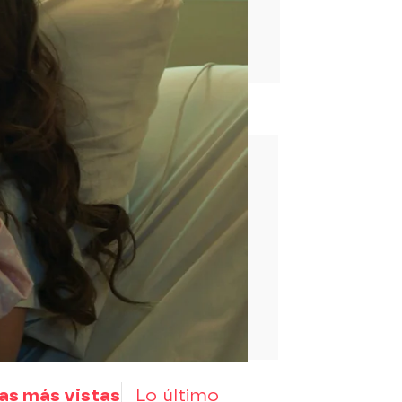
rd
as más vistas
Lo último