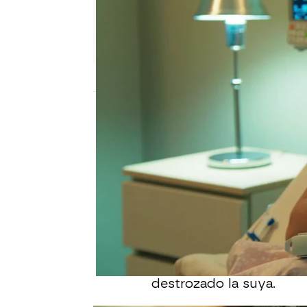
Nova
Publicado:
07 de junio de 2026, 08:00
Después de que la pisto
e hiriese a
Alejandro
, qu
encontrado.
Todos celebran una misa
Déborah, una vez más, a
todo lo que tiene que ve
destrozado la suya.