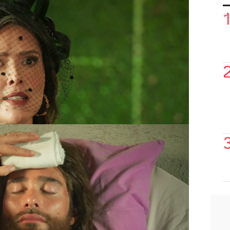
speranza
de que su marido aparezca. Y
 los que ella continúa su embarazado
. Hasta que
da a luz a una niña
preciosa a
rle de su padre desaparecido.
 que sabe dónde está Alejandro:
ncontró y lo tiene aislado
,
asa en la que vive con él y en la que
ño.
o con Déborah y le informa de que la
nacido y la mujer se relame pensando en
ento de la venganza.
Y lo que planea
!
 disfrazada con mascarilla y el atuendo
 la niña.