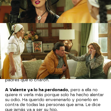
Diana llama al teléfono de Victoria, pero no
contesta y todo apunta a que es verdad que
Victoria ha perdido la vida en el incendio.
¡Sus
padres están desolados!
Gabino tiene una conversación a gritos con
Déborah. Ella le pide respeto a su hijo biológico y
le dice que todo el dinero que tiene se lo debe a
ella y sigue insultando a Valente.
Déborah no puede soportar que
Gabino quiera a
Valente como su padre
, pero no a ella como
madre. De hecho, le explica que Valente sí que le
ofreció su apellido, pero Gabino no lo quiso
porque él ya tiene un apellido que le dieron los
padres que lo criaron.
A Valente ya lo ha perdonado
, pero a ella no
quiere ni verla más porque solo ha hecho alentar
su odio. Ha querido envenenarlo y ponerlo en
contra de todas las personas que ama. Le dice
que jamás va a ser su hijo.