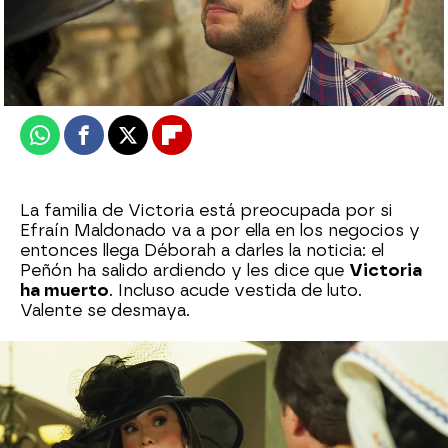
Nova
Publicado:
06 de junio de 2026, 15:00
Whatsapp
Facebook
X
Flipboard
La familia de Victoria está preocupada por si
Efraín Maldonado va a por ella en los negocios y
entonces llega Déborah a darles la noticia: el
Peñón ha salido ardiendo y les dice que
Victoria
ha muerto
. Incluso acude vestida de luto.
Valente se desmaya.
Déborah aprovecha para decirle unas
palabras
horribles
y Gabino que está presente se
enfrenta diciéndole que
ella no es su madre.