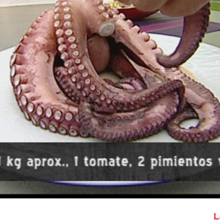
Whatsapp
Facebook
X
Flipboa
L