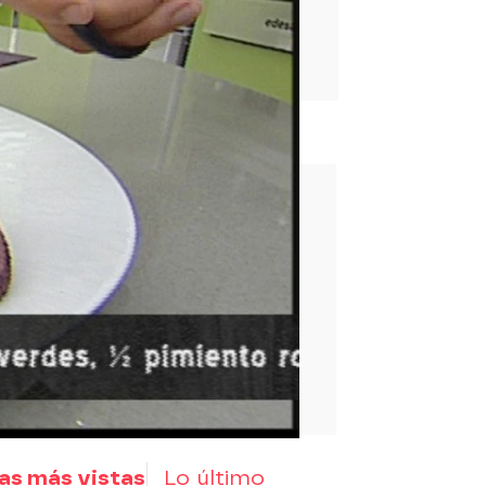
rd
as más vistas
Lo último