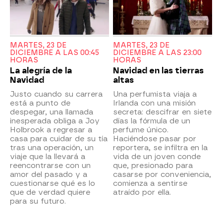
MARTES, 23 DE
MARTES, 23 DE
DICIEMBRE A LAS 00:45
DICIEMBRE A LAS 23:00
HORAS
HORAS
La alegría de la
Navidad en las tierras
Navidad
altas
Justo cuando su carrera
Una perfumista viaja a
está a punto de
Irlanda con una misión
despegar, una llamada
secreta: descifrar en siete
inesperada obliga a Joy
días la fórmula de un
Holbrook a regresar a
perfume único.
casa para cuidar de su tía
Haciéndose pasar por
tras una operación, un
reportera, se infiltra en la
viaje que la llevará a
vida de un joven conde
reencontrarse con un
que, presionado para
amor del pasado y a
casarse por conveniencia,
cuestionarse qué es lo
comienza a sentirse
que de verdad quiere
atraído por ella.
para su futuro.