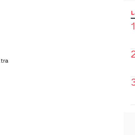
L
tra