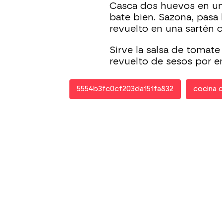
Casca dos huevos en un
bate bien. Sazona, pasa
revuelto en una sartén c
Sirve la salsa de tomate
revuelto de sesos por e
5554b3fc0cf203da151fa832
cocina 