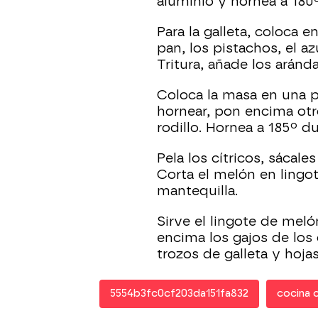
aluminio y hornea a 180º
Para la galleta, coloca e
pan, los pistachos, el az
Tritura, añade los aránd
Coloca la masa en una p
hornear, pon encima otr
rodillo. Hornea a 185º d
Pela los cítricos, sácales
Corta el melón en lingot
mantequilla.
Sirve el lingote de meló
encima los gajos de los
trozos de galleta y hoja
5554b3fc0cf203da151fa832
cocina 