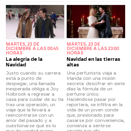
MARTES, 23 DE
MARTES, 23 DE
DICIEMBRE A LAS 00:45
DICIEMBRE A LAS 23:00
HORAS
HORAS
La alegría de la
Navidad en las tierras
Navidad
altas
Justo cuando su carrera
Una perfumista viaja a
está a punto de
Irlanda con una misión
despegar, una llamada
secreta: descifrar en siete
inesperada obliga a Joy
días la fórmula de un
Holbrook a regresar a
perfume único.
casa para cuidar de su tía
Haciéndose pasar por
tras una operación, un
reportera, se infiltra en la
viaje que la llevará a
vida de un joven conde
reencontrarse con un
que, presionado para
amor del pasado y a
casarse por conveniencia,
cuestionarse qué es lo
comienza a sentirse
que de verdad quiere
atraído por ella.