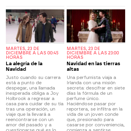
MARTES, 23 DE
MARTES, 23 DE
DICIEMBRE A LAS 00:45
DICIEMBRE A LAS 23:00
HORAS
HORAS
La alegría de la
Navidad en las tierras
Navidad
altas
Justo cuando su carrera
Una perfumista viaja a
está a punto de
Irlanda con una misión
despegar, una llamada
secreta: descifrar en siete
inesperada obliga a Joy
días la fórmula de un
Holbrook a regresar a
perfume único.
casa para cuidar de su tía
Haciéndose pasar por
tras una operación, un
reportera, se infiltra en la
viaje que la llevará a
vida de un joven conde
reencontrarse con un
que, presionado para
amor del pasado y a
casarse por conveniencia,
cuestionarse qué es lo
comienza a sentirse