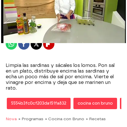
Nova
Publicado:
28 de noviembre de 2011, 16:36
Whatsapp
Facebook
X
Flipboard
Limpia las sardinas y sácales los lomos. Pon sal
en un plato, distribuye encima las sardinas y
echa un poco más de sal por encima. Vierte el
vinagre por encima y deja que se marinen un
rato.
5554b3fc0cf203da151fa832
cocina con bruno
r
Nova
» Programas
» Cocina con Bruno
» Recetas