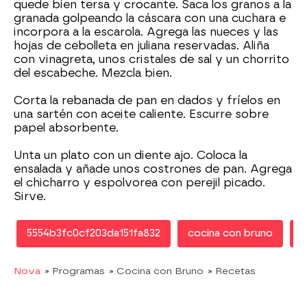
quede bien tersa y crocante. Saca los granos a la
granada golpeando la cáscara con una cuchara e
incorpora a la escarola. Agrega las nueces y las
hojas de cebolleta en juliana reservadas. Aliña
con vinagreta, unos cristales de sal y un chorrito
del escabeche. Mezcla bien.
Corta la rebanada de pan en dados y fríelos en
una sartén con aceite caliente. Escurre sobre
papel absorbente.
Unta un plato con un diente ajo. Coloca la
ensalada y añade unos costrones de pan. Agrega
el chicharro y espolvorea con perejil picado.
Sirve.
5554b3fc0cf203da151fa832
cocina con bruno
r
Nova
» Programas
» Cocina con Bruno
» Recetas