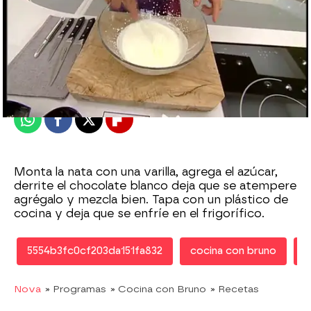
Nova
Publicado:
17 de noviembre de 2010, 18:57
Whatsapp
Facebook
X
Flipboard
Monta la nata con una varilla, agrega el azúcar,
derrite el chocolate blanco deja que se atempere
agrégalo y mezcla bien. Tapa con un plástico de
cocina y deja que se enfríe en el frigorífico.
5554b3fc0cf203da151fa832
cocina con bruno
B
Nova
» Programas
» Cocina con Bruno
» Recetas