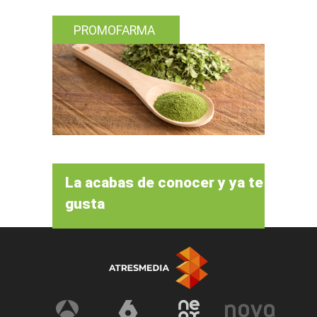
PROMOFARMA
La acabas de conocer y ya te
gusta