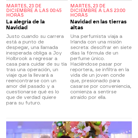
MARTES, 23 DE
MARTES, 23 DE
DICIEMBRE A LAS 00:45
DICIEMBRE A LAS 23:00
HORAS
HORAS
La alegría de la
Navidad en las tierras
Navidad
altas
Justo cuando su carrera
Una perfumista viaja a
está a punto de
Irlanda con una misión
despegar, una llamada
secreta: descifrar en siete
inesperada obliga a Joy
días la fórmula de un
Holbrook a regresar a
perfume único.
casa para cuidar de su tía
Haciéndose pasar por
tras una operación, un
reportera, se infiltra en la
viaje que la llevará a
vida de un joven conde
reencontrarse con un
que, presionado para
amor del pasado y a
casarse por conveniencia,
cuestionarse qué es lo
comienza a sentirse
que de verdad quiere
atraído por ella.
para su futuro.