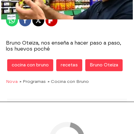
Publicado:
21 de septiembre de 2011, 12:32
Whatsapp
Facebook
X
Flipboard
Bruno Oteiza, nos enseña a hacer paso a paso,
los huevos poché
cocina con bruno
recetas
Bruno Oteiza
Nova
» Programas
» Cocina con Bruno