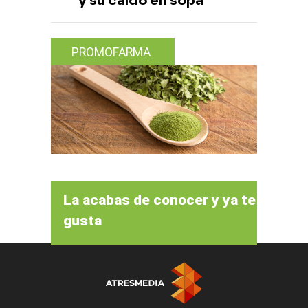
y su caldo en sopa
PROMOFARMA
La acabas de conocer y ya te
gusta