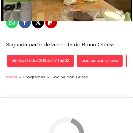
Publicado:
30 de septiembre de 2011, 17:22
Whatsapp
Facebook
X
Flipboard
Segunda parte de la receta de Bruno Oteiza
5554b3fc0cf203da151fa832
cocina con bruno
r
Nova
» Programas
» Cocina con Bruno