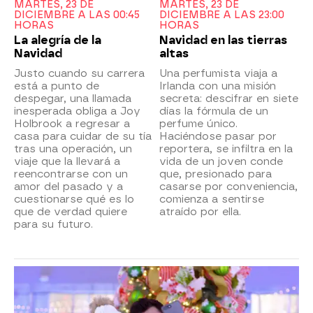
MARTES, 23 DE
MARTES, 23 DE
DICIEMBRE A LAS 00:45
DICIEMBRE A LAS 23:00
HORAS
HORAS
La alegría de la
Navidad en las tierras
Navidad
altas
Justo cuando su carrera
Una perfumista viaja a
está a punto de
Irlanda con una misión
despegar, una llamada
secreta: descifrar en siete
inesperada obliga a Joy
días la fórmula de un
Holbrook a regresar a
perfume único.
casa para cuidar de su tía
Haciéndose pasar por
tras una operación, un
reportera, se infiltra en la
viaje que la llevará a
vida de un joven conde
reencontrarse con un
que, presionado para
amor del pasado y a
casarse por conveniencia,
cuestionarse qué es lo
comienza a sentirse
que de verdad quiere
atraído por ella.
para su futuro.