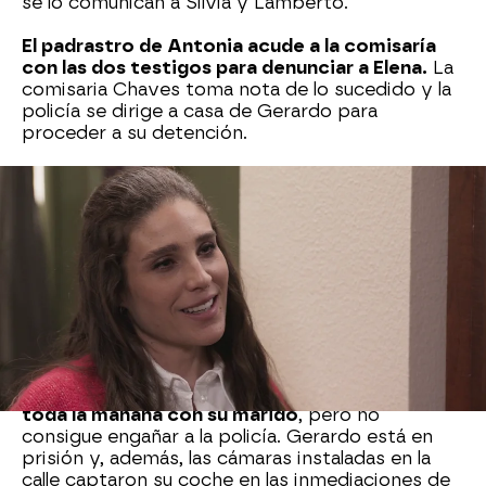
se lo comunican a Silvia y Lamberto.
El padrastro de Antonia acude a la comisaría
con las dos testigos para denunciar a Elena.
La
comisaria Chaves toma nota de lo sucedido y la
policía se dirige a casa de Gerardo para
proceder a su detención.
Elena se muestra ausente y parece haber
perdido el juicio, pues
insiste a los agentes en
que debe quedarse en casa para preparar la
cena a su marid
o cuando regrese del hospital.
Sin embargo, al final no le queda más remedio
que acompañarlos a comisaría para ser
interrogada.
Durante el interrogatorio,
Elena finge no saber
quién es Antonia y asegura al agente que pasó
toda la mañana con su marido
, pero no
consigue engañar a la policía. Gerardo está en
prisión y, además, las cámaras instaladas en la
calle captaron su coche en las inmediaciones de