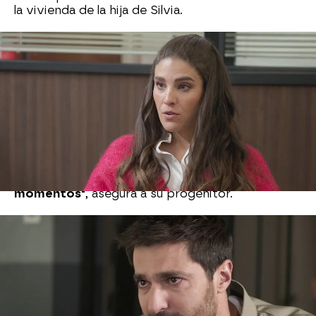
la vivienda de la hija de Silvia.
Mientras tanto, L
amberto acude a prisión para
contarle a Gerardo que Toñita ha sido
atropellada
por Elena. El joven médico se
tranquiliza cuando descubre que tanto su novia
como el bebé que espera están fuera de peligro.
Gerardo quiere que Elena pague por el daño
que ha causado a Antonia
y le pide a su padre
que cuide de ella y le diga cuánto la ama.
"Daría lo
que fuera por estar con ella en estos
momentos"
, asegura a su progenitor.
Nova
» Series
» Perdona nuestros pecados