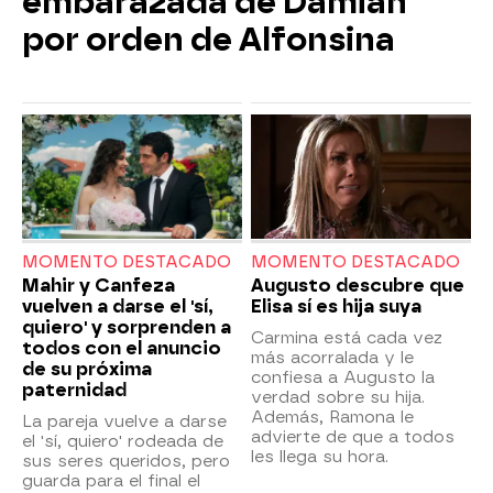
embarazada de Damián
por orden de Alfonsina
MOMENTO DESTACADO
MOMENTO DESTACADO
Mahir y Canfeza
Augusto descubre que
vuelven a darse el 'sí,
Elisa sí es hija suya
quiero' y sorprenden a
Carmina está cada vez
todos con el anuncio
más acorralada y le
de su próxima
confiesa a Augusto la
paternidad
verdad sobre su hija.
Además, Ramona le
La pareja vuelve a darse
advierte de que a todos
el 'sí, quiero' rodeada de
les llega su hora.
sus seres queridos, pero
guarda para el final el