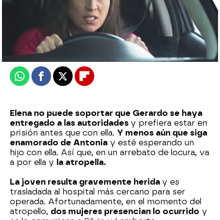
Nova
Publicado:
12 de junio de 2026, 09:00
Whatsapp
Facebook
X
Flipboard
Elena no puede soportar que Gerardo se haya
entregado a las autoridades
y prefiera estar en
prisión antes que con ella.
Y menos aún que siga
enamorado de Antonia
y esté esperando un
hijo con ella. Así que, en un arrebato de locura, va
a por ella y
la atropella.
La joven resulta gravemente herida
y es
trasladada al hospital más cercano para ser
operada. Afortunadamente, en el momento del
atropello,
dos mujeres presencian lo ocurrido
y