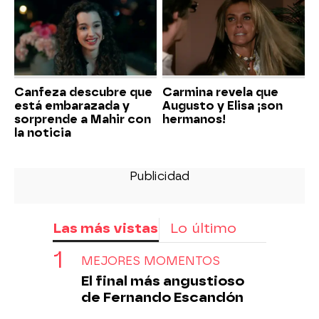
Canfeza descubre que
Carmina revela que
está embarazada y
Augusto y Elisa ¡son
sorprende a Mahir con
hermanos!
la noticia
Las más vistas
Lo último
MEJORES MOMENTOS
El final más angustioso
de Fernando Escandón