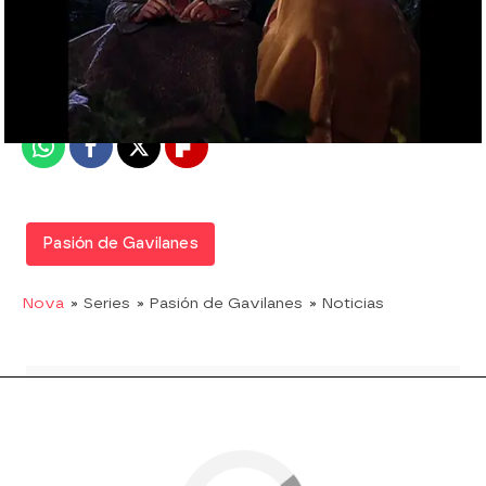
Nova
Madrid
Publicado:
04 de diciembre de 2017, 16:08
Whatsapp
Facebook
X
Flipboard
Pasión de Gavilanes
Nova
» Series
» Pasión de Gavilanes
» Noticias