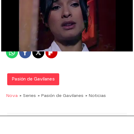
Nova
Madrid
Publicado:
17 de agosto de 2017, 16:33
Whatsapp
Facebook
X
Flipboard
Pasión de Gavilanes
Nova
» Series
» Pasión de Gavilanes
» Noticias