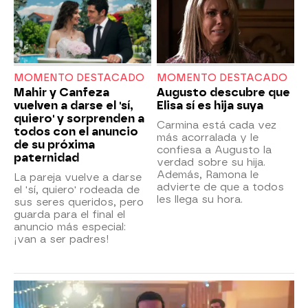
MOMENTO DESTACADO
MOMENTO DESTACADO
Mahir y Canfeza
Augusto descubre que
vuelven a darse el 'sí,
Elisa sí es hija suya
quiero' y sorprenden a
Carmina está cada vez
todos con el anuncio
más acorralada y le
de su próxima
confiesa a Augusto la
paternidad
verdad sobre su hija.
Además, Ramona le
La pareja vuelve a darse
advierte de que a todos
el 'sí, quiero' rodeada de
les llega su hora.
sus seres queridos, pero
guarda para el final el
anuncio más especial:
¡van a ser padres!