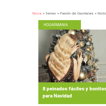
Nova
» Series
» Pasión de Gavilanes
» Noti
HOGARMANIA
8 peinados fáciles y bonito
para Navidad