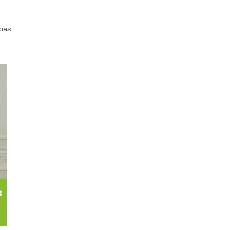
cias
s