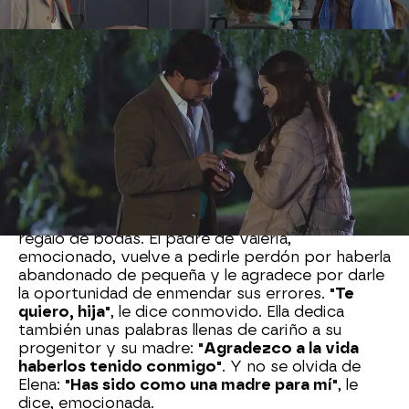
apasionado beso.
Días después, llega el momento tan esperado:
Valeria y Mateo se casan por la iglesia
,
rodeados de sus seres queridos, un día antes que
Rodrigo y Gaby.
Valeria se prepara para su gran día acompañada
por las dos mujeres más importantes de su vida:
Daniela, su madre biológica, y Elena, la esposa de
Hilario. De pronto, irrumpe Ernesto en la
habitación y le entrega un collar especial como
regalo de bodas. El padre de Valeria,
emocionado, vuelve a pedirle perdón por haberla
abandonado de pequeña y le agradece por darle
la oportunidad de enmendar sus errores.
"Te
quiero, hija"
, le dice conmovido. Ella dedica
también unas palabras llenas de cariño a su
progenitor y su madre:
"Agradezco a la vida
haberlos tenido conmigo"
. Y no se olvida de
Elena:
"Has sido como una madre para mí"
, le
dice, emocionada.