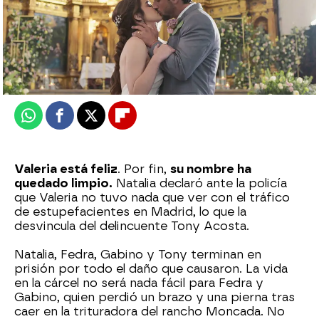
Nova
Publicado:
11 de abril de 2025, 21:53
Whatsapp
Facebook
X
Flipboard
Valeria está feliz
. Por fin,
su nombre ha
quedado limpio.
Natalia declaró ante la policía
que Valeria no tuvo nada que ver con el tráfico
de estupefacientes en Madrid, lo que la
desvincula del delincuente Tony Acosta.
Natalia, Fedra, Gabino y Tony terminan en
prisión por todo el daño que causaron. La vida
en la cárcel no será nada fácil para Fedra y
Gabino, quien perdió un brazo y una pierna tras
caer en la trituradora del rancho Moncada. No