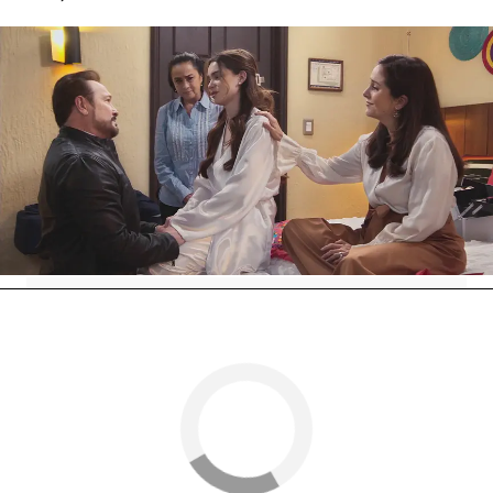
Ya en la iglesia,
Mateo y Valeria sellan su amor
ante la mirada de sus padres y amigos más
cercanos, poniendo punto final a Mi Secreto, una
serie que nos ha emocionado con las historias de
amor de sus personajes.
Nova
» Series
» Mi secreto
» Mejores momentos