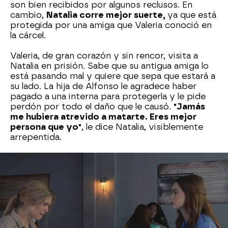
son bien recibidos por algunos reclusos. En
cambio,
Natalia corre mejor suerte,
ya que está
protegida por una amiga que Valeria conoció en
la cárcel.
Valeria, de gran corazón y sin rencor, visita a
Natalia en prisión. Sabe que su antigua amiga lo
está pasando mal y quiere que sepa que estará a
su lado. La hija de Alfonso le agradece haber
pagado a una interna para protegerla y le pide
perdón por todo el daño que le causó.
"Jamás
me hubiera atrevido a matarte. Eres mejor
persona que yo"
, le dice Natalia, visiblemente
arrepentida.
Con todos los villanos tras las rejas,
Mateo y
Valeria por fin pueden vivir su amor en paz
.
Mateo no pierde la oportunidad de demostrarle
a Valeria lo enamorado que está de ella y le pide
matrimonio con fuegos artificiales incluidos. Ella,
por supuesto, acepta y se funden en un