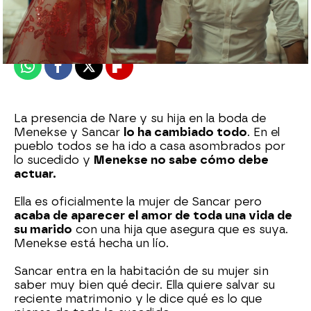
Madrid
Publicado:
29 de enero de 2022, 23:24
Whatsapp
Facebook
X
Flipboard
La presencia de Nare y su hija en la boda de
Menekse y Sancar
lo ha cambiado todo
. En el
pueblo todos se ha ido a casa asombrados por
lo sucedido y
Menekse no sabe cómo debe
actuar.
Ella es oficialmente la mujer de Sancar pero
acaba de aparecer el amor de toda una vida de
su marido
con una hija que asegura que es suya.
Menekse está hecha un lío.
Sancar entra en la habitación de su mujer sin
saber muy bien qué decir. Ella quiere salvar su
reciente matrimonio y le dice qué es lo que