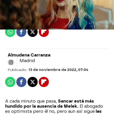
Almudena Carranza
Madrid
Publicado:
13 de noviembre de 2022, 07:04
Whatsapp
Facebook
X
Flipboard
Almudena Carranza
Madrid
Publicado:
13 de noviembre de 2022, 07:04
Whatsapp
Facebook
X
Flipboard
A cada minuto que pasa,
Sancar está más
hundido por la ausencia de Melek.
El abogado
es optimista pero él no, pero aun así sigue
las