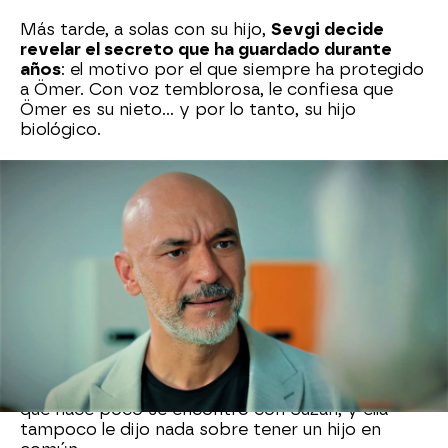
Más tarde, a solas con su hijo,
Sevgi decide
revelar el secreto que ha guardado durante
años
: el motivo por el que siempre ha protegido
a Ömer. Con voz temblorosa, le confiesa que
Ömer es su nieto… y por lo tanto, su hijo
biológico.
Ahmet queda en shock. No entiende cómo su
madre pudo ocultarle algo tan importante. “Me
enteré justo después de que te fueses al
extranjero”, se justifica Sevgi. En aquel
momento, él ya estaba comprometido con
Sevval, y ella creyó que lo mejor era guardar
silencio. Ahora, sin embargo, se arrepiente
profundamente.
“¿No pensaste que tenía derecho a saberlo?”,
le reprocha Ahmet, dolido. Además, recuerda
que hace poco se encontró con Suzan, y ella
tampoco le dijo nada sobre tener un hijo en