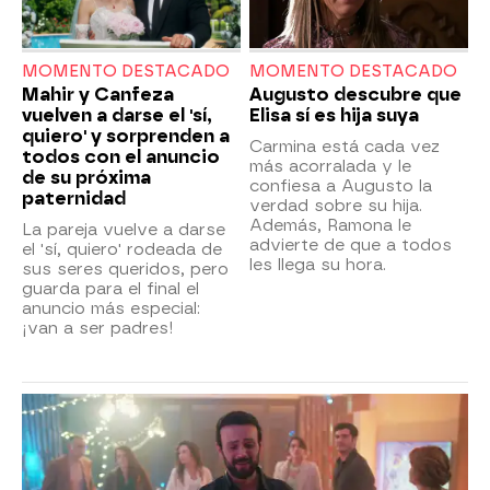
MOMENTO DESTACADO
MOMENTO DESTACADO
Mahir y Canfeza
Augusto descubre que
vuelven a darse el 'sí,
Elisa sí es hija suya
quiero' y sorprenden a
Carmina está cada vez
todos con el anuncio
más acorralada y le
de su próxima
confiesa a Augusto la
paternidad
verdad sobre su hija.
Además, Ramona le
La pareja vuelve a darse
advierte de que a todos
el 'sí, quiero' rodeada de
les llega su hora.
sus seres queridos, pero
guarda para el final el
anuncio más especial:
¡van a ser padres!