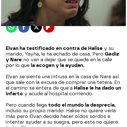
Madrid
Publicado:
16 de abril de 2022, 22:44
Whatsapp
Facebook
X
Flipboard
Elvan ha testificado en contra de Halise
y su
marido, Yayha, le ha echado de casa. Pero
Gediz
y Nare
no van a dejar que se quede en la calle
por lo que
la acogen y la ayudan.
Elvan se siente una intrusa en la casa de Nare así
que sale con la excusa de comprar una tetera. En
el camino se entera de que a
Halise le ha dado un
infarto
y acude al hospital corriendo.
Pero cuando llega
todo el mundo la desprecia
,
incluso su propio marido. Halise no quiere verla
más pero Elvan decide hacer oídos sordos e
intentar ayudar a su suegra, pero esta no quiere