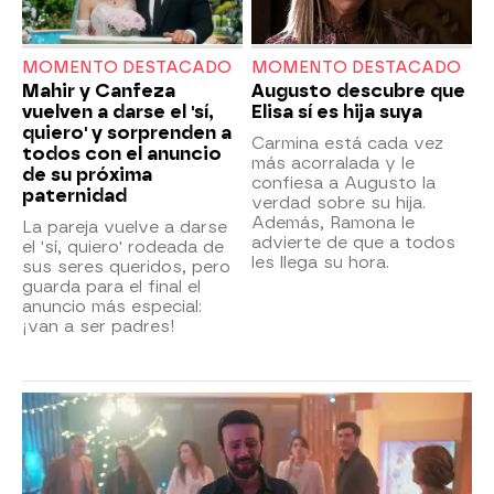
MOMENTO DESTACADO
MOMENTO DESTACADO
Mahir y Canfeza
Augusto descubre que
vuelven a darse el 'sí,
Elisa sí es hija suya
quiero' y sorprenden a
Carmina está cada vez
todos con el anuncio
más acorralada y le
de su próxima
confiesa a Augusto la
paternidad
verdad sobre su hija.
Además, Ramona le
La pareja vuelve a darse
advierte de que a todos
el 'sí, quiero' rodeada de
les llega su hora.
sus seres queridos, pero
guarda para el final el
anuncio más especial:
¡van a ser padres!