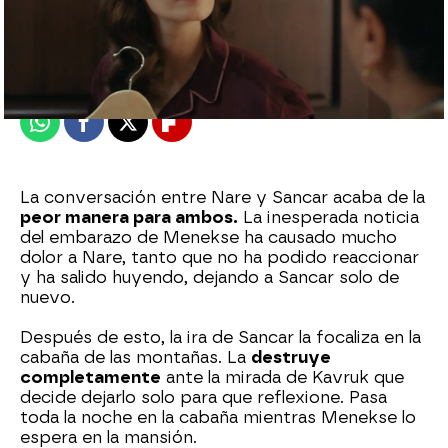
Nova
Madrid
Publicado:
21 de mayo de 2022, 22:34
Whatsapp
Facebook
X
Flipboard
La conversación entre Nare y Sancar acaba de la
peor manera para ambos.
La inesperada noticia
del embarazo de Menekse ha causado mucho
dolor a Nare, tanto que no ha podido reaccionar
y ha salido huyendo, dejando a Sancar solo de
nuevo.
Después de esto, la ira de Sancar la focaliza en la
cabaña de las montañas. La
destruye
completamente
ante la mirada de Kavruk que
decide dejarlo solo para que reflexione. Pasa
toda la noche en la cabaña mientras Menekse lo
espera en la mansión.