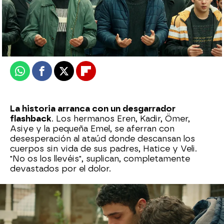
Nova
Publicado:
08 de mayo de 2025, 07:05
Whatsapp
Facebook
X
Flipboard
La historia arranca con un desgarrador
flashback
. Los hermanos Eren, Kadir, Ömer,
Asiye y la pequeña Emel, se aferran con
desesperación al ataúd donde descansan los
cuerpos sin vida de sus padres, Hatice y Veli.
"No os los llevéis", suplican, completamente
devastados por el dolor.
Tres días antes de esa escena, Hatice, madre de
los hermanos, acude a limpiar una de las casas
donde trabajaba. Cree que la vivienda estaba