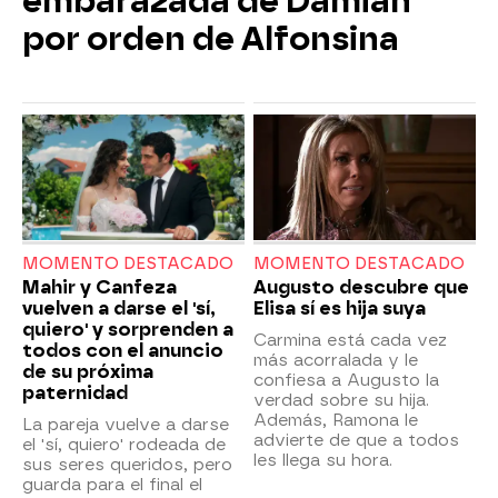
embarazada de Damián
por orden de Alfonsina
MOMENTO DESTACADO
MOMENTO DESTACADO
Mahir y Canfeza
Augusto descubre que
vuelven a darse el 'sí,
Elisa sí es hija suya
quiero' y sorprenden a
Carmina está cada vez
todos con el anuncio
más acorralada y le
de su próxima
confiesa a Augusto la
paternidad
verdad sobre su hija.
Además, Ramona le
La pareja vuelve a darse
advierte de que a todos
el 'sí, quiero' rodeada de
les llega su hora.
sus seres queridos, pero
guarda para el final el