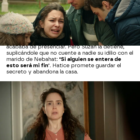
vacía, pero al oír voces se alarma. Al abrir la
puerta de una de las habitaciones,
se encuentra
a su jefe, el señor Akif, en la cama con su
amante, Suzan.
Sobrecogida por la situación, Hatice sale
corriendo de la habitación, abrumada por lo que
acababa de presenciar. Pero Suzan la detiene,
suplicándole que no cuente a nadie su idilio con el
marido de Nebahat:
"Si alguien se entera de
esto será mi fin
". Hatice promete guardar el
secreto y abandona la casa.
Akif la sorprende ofreciéndose a llevarla a casa.
Aunque al principio ella se muestra reticente,
acaba aceptando ante su insistencia. Durante el
trayecto,
el empresario intenta sobornarla
con
una gran suma de dinero a cambio de su silencio.
Pero antes de que pudiera responder, un camión
se cruza en su camino, provocando un
brutal
accidente.