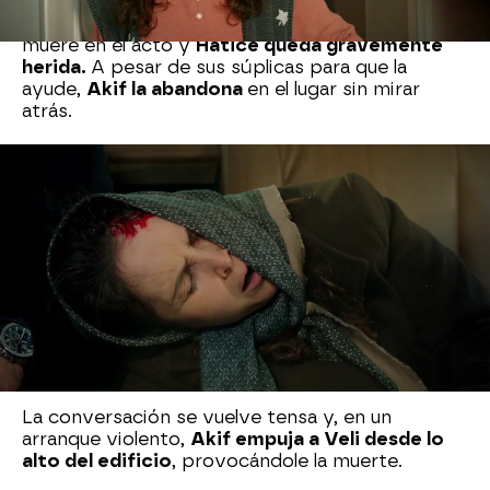
Akif sale ileso, pero el conductor del camión
muere en el acto y
Hatice queda gravemente
herida.
A pesar de sus súplicas para que la
ayude,
Akif la abandona
en el lugar sin mirar
atrás.
Cuando Veli, el marido de Hatice, se entera del
accidente, corre al hospital con sus hijos. Hatice
está en estado crítico y se teme por su vida.
Al día siguiente, Veli, que trabajaba en la
construcción, acude a su puesto de trabajo. Su
jefe no es otro que Akif. Decidido a enfrentarlo,
Veli le exige respuestas. Le confiesa que sabe lo
que ha visto su mujer y le exige una explicación
sobre
por qué Hatice iba con él en el coche.
La conversación se vuelve tensa y, en un
arranque violento,
Akif empuja a Veli desde lo
alto del edificio
, provocándole la muerte.