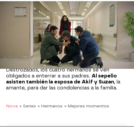
Poco después, el tío de los Eren recibe una
llamada devastadora:
¡Veli ha muerto!
Sin poder
contener las lágrimas, comparte la trágica noticia
con sus sobrinos, que apenas pueden asimilar el
golpe.
Mientras tanto, en la UCI,
Hatice sufre una
parada cardiorrespiratoria
y los médicos no
pueden hacer nada por salvar su vida.
Destrozados, los cuatro hermanos se ven
obligados a enterrar a sus padres.
Al sepelio
asisten también la esposa de Akif y Suzan
, la
amante, para dar las condolencias a la familia.
Nova
» Series
» Hermanos
» Mejores momentos