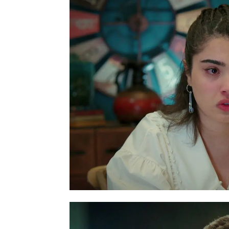
El pronóstico no tarda 
hemorragia cerebral
y l
entrado en muerte cereb
órganos vitales", explic
La joven era donante vo
con una niña que necesi
corazón. Finalmente, Tol
órganos de su "cerecita"
La noticia de la muerte
consuelo en Sarp.
"Leyl
confiesa entre lágrimas 
instante aparece Ömer, 
Yilmaz, y los sorprende 
novia ha acudido a su 
momento tan doloroso.