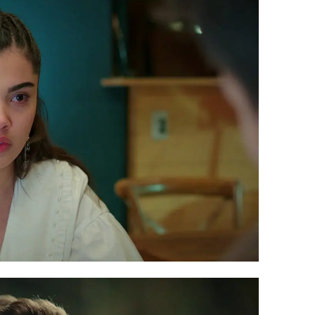
en empeorar.
Leyla sufre una
os médicos no logran salvarla. "Ha
ral y poco a poco le irán fallando sus
a a Tolga la doctora que la ha atendido.
luntaria
y resulta que es compatible
ta con urgencia un trasplante de
ga autoriza la extracción de los
.
 de Leyla destroza a todos. Süsen busca
a ha muerto y ha sido culpa mía"
, le
antes de abrazarlo. En ese preciso
que está cenando en la casa de los
juntos. Atónito,
no entiende por qué su
mayor enemigo
y no a él en un