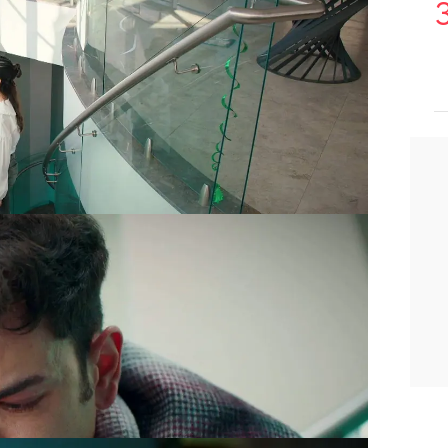
a
. "La estaba agarrando del brazo,
he hecho nada", le confiesa la novia de
stada. El hijo de Ahmet le aconseja que
abes nada, ¿vale?".
ida en el suelo, Tolga rompe a llorar.
se levantará como si nada"
, se repite
ndo convencerse de que se recuperará
lancia con desesperación.
sladada al hospital
más cercano.
e reúne con Sarp y le confiesa un
hermana de Doruk quien mató
,
y Leyla lo sabe todo. "No lo vas a
lica entre lágrimas. Él está decidido a
 en ti"
, le dice Süsen, aunque el miedo
spierta, podría revelarlo todo
y
initiva con Ömer.