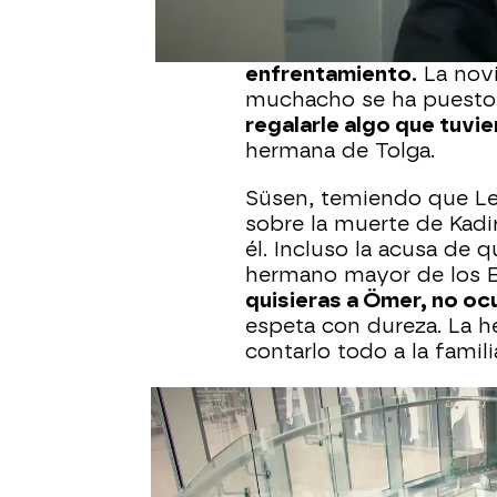
evitar emocionarse al re
Tras la celebración, Le
enfrentamiento.
La novi
muchacho se ha puesto t
regalarle algo que tuvie
hermana de Tolga.
Süsen, temiendo que Le
sobre la muerte de Kadi
él. Incluso la acusa de 
hermano mayor de los E
quisieras a Ömer, no oc
espeta con dureza. La h
contarlo todo a la famili
Desesperada, Süsen inte
de la peor manera:
Leyla
fuertemente en la cabez