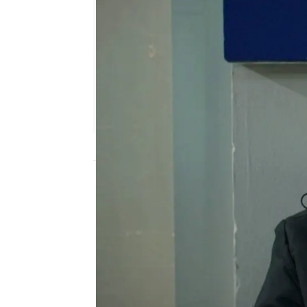
Nova
Publicado:
05 de septiembre de 2025, 02
Todos los familiares y 
para
celebrar su cumpl
con
una camiseta que ll
gesto que conmueve pr