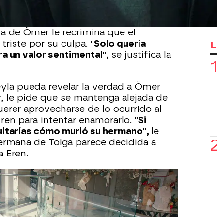
cordar a Kadir.
yla y Süsen protagonizan
un tenso
a de Ömer le recrimina que el
riste por su culpa.
"Solo quería
L
ra un valor sentimental"
, se justifica la
yla pueda revelar la verdad a Ömer
r, le pide que se mantenga alejada de
querer aprovecharse de lo ocurrido al
ren para intentar enamorarlo.
"Si
ultarías cómo murió su hermano",
le
ermana de Tolga parece decidida a
a Eren.
nta impedirlo y la discusión termina
 cae por las escaleras
y se golpea
a, quedando inconsciente en el suelo.