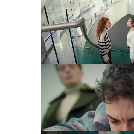
Sarp presencia la escen
discutíamos, pero no le 
Ömer, arrepentida y asu
guarde silencio:
"Tú no s
Al ver a su hermana tend
"Mi hermana está bien, 
una y otra vez, intenta
mientras pide una ambu
Finalmente,
Leyla es tra
Mientras tanto, Süsen s
terrible secreto:
fue la 
accidentalmente a Kadir
contar, ¿verdad?", le sup
guardar silencio.
"Confío
la consume:
si Leyla de
provocar su ruptura def