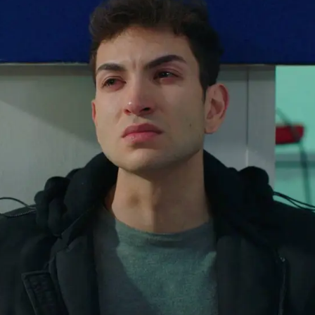
Whatsapp
Facebook
X
Flipboa
:30
amigos de
Ömer
se reúnen en el club
eaños.
Leyla ha decidido sorprenderlo
eva la foto de los cuatro hermanos
, un
ofundamente al joven, que no puede